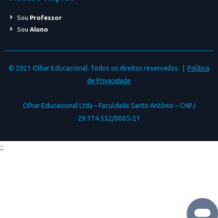
Sou
Professor
Sou
Aluno
© 2021 Olhar Educacional. Todos os direitos reservados. |
Política
de Privacidade
Olhar Educacional Ltda – Faculdade Santo Antônio – CNPJ
29.174.552/0005-21
;;