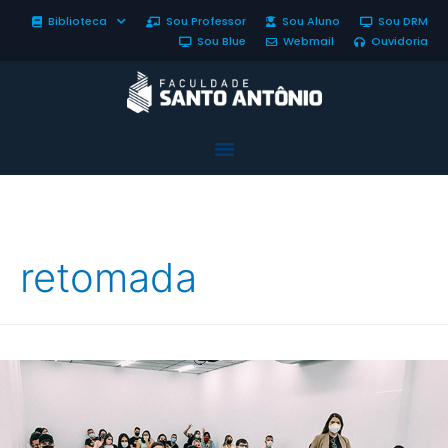
Biblioteca
Sou Professor
Sou Aluno
Sou DRM
Sou Blue
Webmail
Ouvidoria
retomada