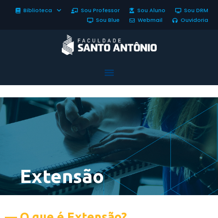
Biblioteca
Sou Professor
Sou Aluno
Sou DRM
Sou Blue
Webmail
Ouvidoria
Extensão
— O que é Extensão?