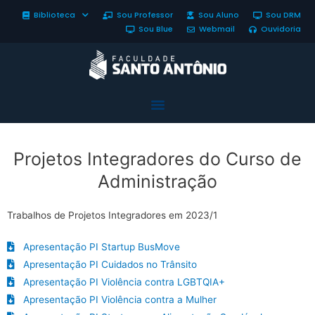
Biblioteca
Sou Professor
Sou Aluno
Sou DRM
Sou Blue
Webmail
Ouvidoria
Projetos Integradores do Curso de
Administração
Trabalhos de Projetos Integradores em 2023/1
Apresentação PI Startup BusMove
Apresentação PI Cuidados no Trânsito
Apresentação PI Violência contra LGBTQIA+
Apresentação PI Violência contra a Mulher