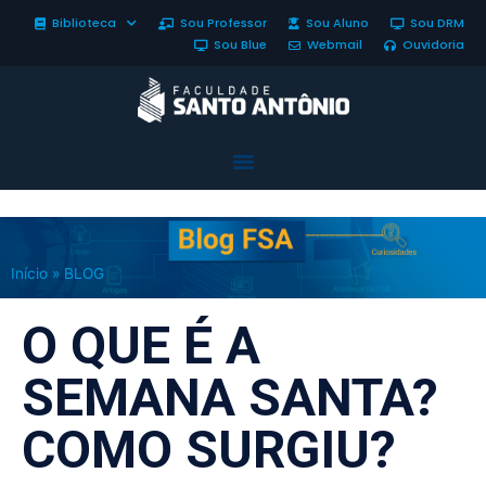
Biblioteca
Sou Professor
Sou Aluno
Sou DRM
Sou Blue
Webmail
Ouvidoria
Início
»
BLOG
O QUE É A
SEMANA SANTA?
COMO SURGIU?