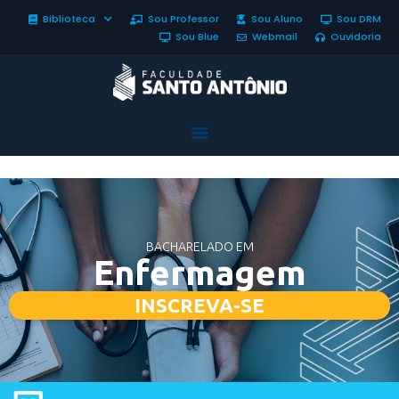
Biblioteca
Sou Professor
Sou Aluno
Sou DRM
Sou Blue
Webmail
Ouvidoria
BACHARELADO EM
Enfermagem
INSCREVA-SE