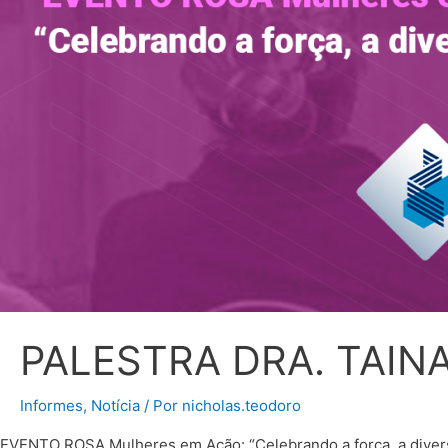
PALESTRA DRA. TAIN
Informes
,
Notícia
/ Por
nicholas.teodoro
EVENTO ROSA Mulheres em Ação: “Celebrando a força, a divers