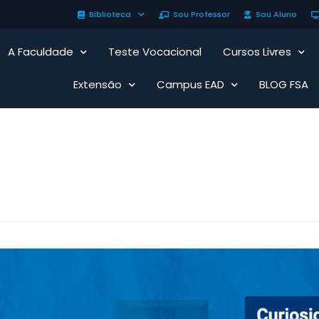
Biblioteca
Sou Professor
Sou Aluno
A Faculdade
Teste Vocacional
Cursos Livres
Extensão
Campus EAD
BLOG FSA