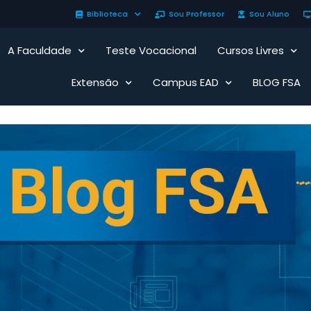
Biblioteca
Sou Professor
Sou Aluno
A Faculdade
Teste Vocacional
Cursos Livres
Extensão
Campus EAD
BLOG FSA