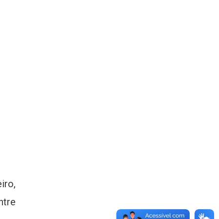
iro,
ntre