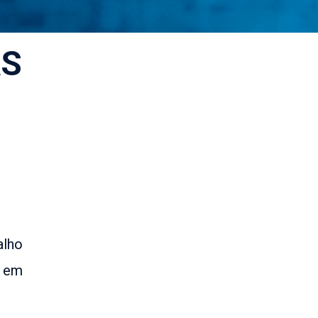
AS
alho
r em