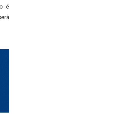
ão é
será