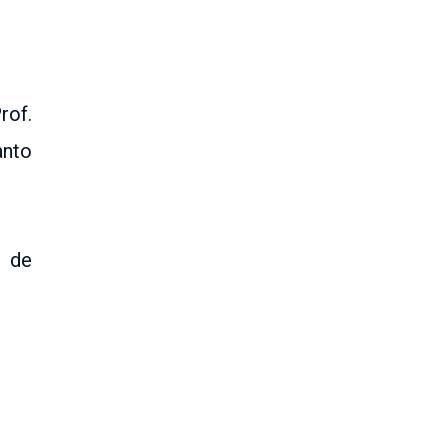
rof.
anto
 de