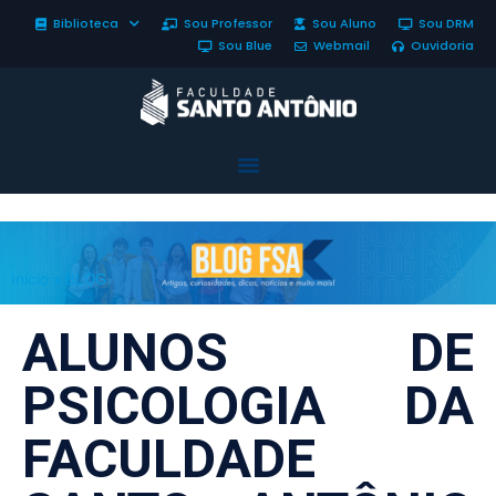
Biblioteca
Sou Professor
Sou Aluno
Sou DRM
Sou Blue
Webmail
Ouvidoria
Início
»
BLOG
ALUNOS DE
PSICOLOGIA DA
FACULDADE