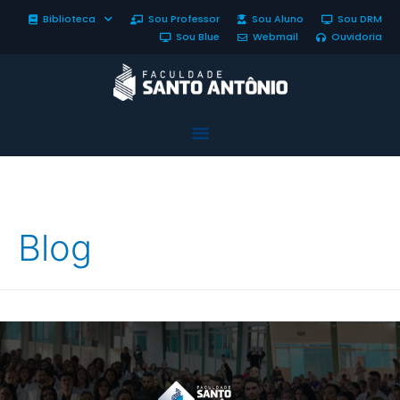
Biblioteca
Sou Professor
Sou Aluno
Sou DRM
Sou Blue
Webmail
Ouvidoria
Blog