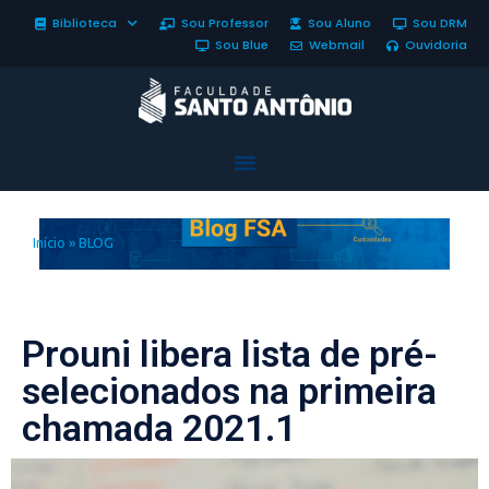
Biblioteca
Sou Professor
Sou Aluno
Sou DRM
Sou Blue
Webmail
Ouvidoria
Início
»
BLOG
Prouni libera lista de pré-
selecionados na primeira
chamada 2021.1