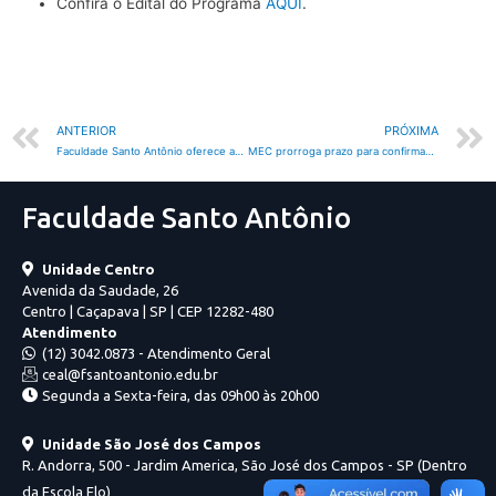
Confira o Edital do Programa
AQUI
.
ANTERIOR
PRÓXIMA
Faculdade Santo Antônio oferece aulas de revisão para o Enem online e gratuitas
MEC prorroga prazo para confirmação de informações da 1ª Chamada do Prouni 2021.1
Faculdade Santo Antônio
Unidade Centro
Avenida da Saudade, 26
Centro | Caçapava | SP | CEP 12282-480
Atendimento
(12) 3042.0873 - Atendimento Geral
ceal@fsantoantonio.edu.br
Segunda a Sexta-feira, das 09h00 às 20h00
Unidade São José dos Campos
R. Andorra, 500 - Jardim America, São José dos Campos - SP (Dentro
da Escola Elo)