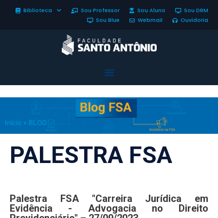
Biblioteca
Sou Professor
Sou Aluno
Sou DRM
Sou Blue
Webmail
Ouvidoria
Início
»
BLOG
PALESTRA FSA
Palestra FSA "Carreira Jurídica em
Evidência - Advogacia no Direito
Previdenciário" – 27/09/2023