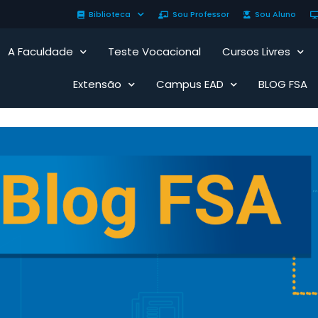
Biblioteca
Sou Professor
Sou Aluno
A Faculdade
Teste Vocacional
Cursos Livres
Extensão
Campus EAD
BLOG FSA