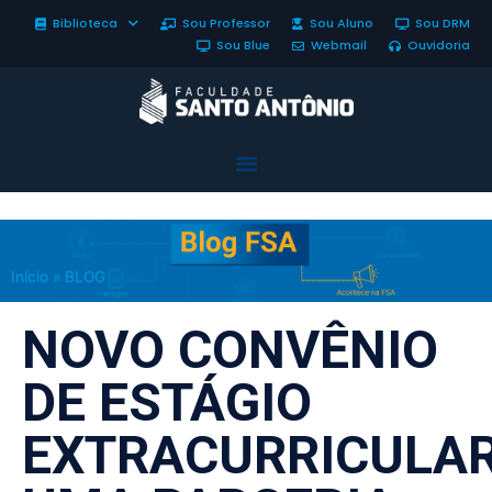
Biblioteca
Sou Professor
Sou Aluno
Sou DRM
Sou Blue
Webmail
Ouvidoria
Início
»
BLOG
NOVO CONVÊNIO
DE ESTÁGIO
EXTRACURRICULAR