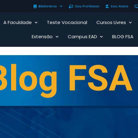
Biblioteca
Sou Professor
Sou Aluno
A Faculdade
Teste Vocacional
Cursos Livres
Extensão
Campus EAD
BLOG FSA