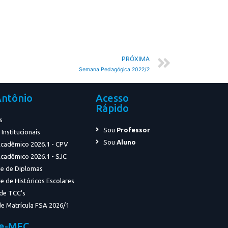
PRÓXIMA
Semana Pedagógica 2022/2
Antônio
Acesso
Rápido
s
Sou
Professor
nstitucionais
Sou
Aluno
Acadêmico 2026.1 - CPV
Acadêmico 2026.1 - SJC
de de Diplomas
e de Históricos Escolares
 de TCC's
e Matrícula FSA 2026/1
 e-MEC