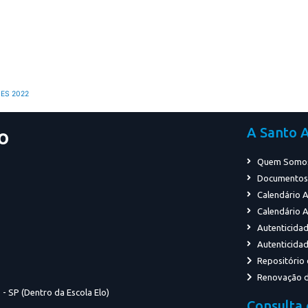
ES 2022
A Santo 
o
Quem Somo
Documentos I
Calendário 
Calendário 
Autenticida
Autenticidad
Repositório
Renovação d
- SP (Dentro da Escola Elo)
Consulta