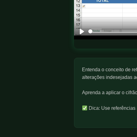
P
l
a
y
Entenda o conceito de ref
alterações indesejadas ao
Aprenda a aplicar o cifrã
Dica: Use referências 