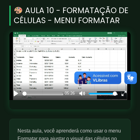
AULA 10 - FORMATAÇÃO DE
CÉLULAS - MENU FORMATAR
05:26
P
M
E
l
u
n
a
t
t
y
e
e
r
Nesta aula, você aprenderá como usar o menu
f
Formatar para ajustar o visual das células no