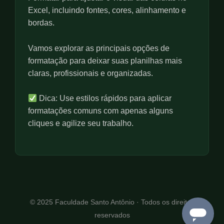
u
Excel, incluindo fontes, cores, alinhamento e
l
bordas.
l
s
Vamos explorar as principais opções de
c
formatação para deixar suas planilhas mais
r
claras, profissionais e organizadas.
e
e
n
Dica: Use estilos rápidos para aplicar
formatações comuns com apenas alguns
cliques e agilize seu trabalho.
© 2025 Faculdade Santo Antônio · Todos os direitos
reservados