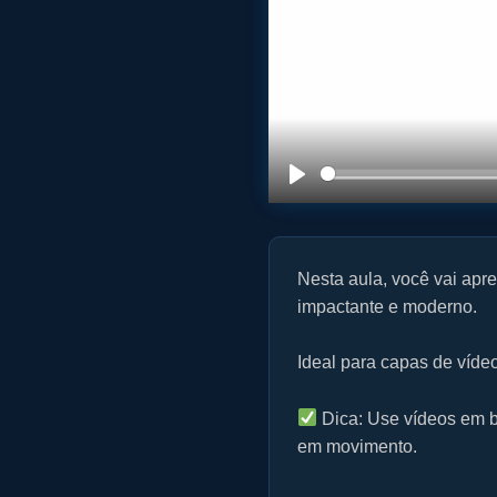
P
l
a
Nesta aula, você vai apr
y
impactante e moderno.
Ideal para capas de víd
Dica: Use vídeos em b
em movimento.