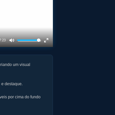
7:23
M
E
u
n
t
t
criando um visual
e
e
r
f
 e destaque.
u
l
veis por cima do fundo
l
s
c