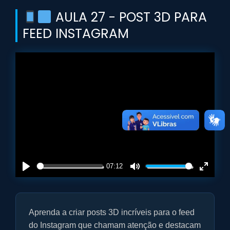
AULA 27 - POST 3D PARA
FEED INSTAGRAM
07:12
P
M
E
l
u
n
a
t
t
Aprenda a criar posts 3D incríveis para o feed
y
e
e
r
do Instagram que chamam atenção e destacam