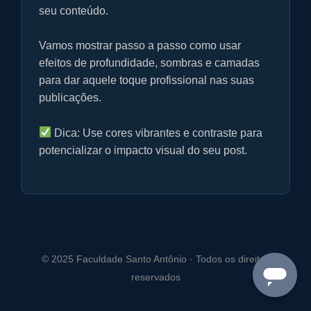
f
seu conteúdo.
u
l
Vamos mostrar passo a passo como usar
l
efeitos de profundidade, sombras e camadas
s
para dar aquele toque profissional nas suas
c
publicações.
r
e
Dica: Use cores vibrantes e contraste para
e
potencializar o impacto visual do seu post.
n
© 2025 Faculdade Santo Antônio · Todos os direitos
reservados