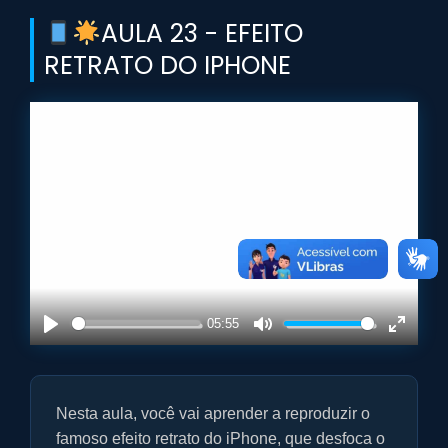
AULA 23 - EFEITO
RETRATO DO IPHONE
05:55
P
M
E
l
u
n
a
t
t
Nesta aula, você vai aprender a reproduzir o
y
e
e
r
famoso efeito retrato do iPhone, que desfoca o