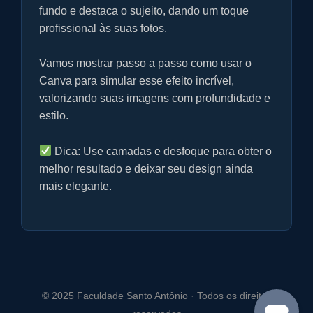
f
fundo e destaca o sujeito, dando um toque
u
profissional às suas fotos.
l
l
Vamos mostrar passo a passo como usar o
s
Canva para simular esse efeito incrível,
c
valorizando suas imagens com profundidade e
r
estilo.
e
e
Dica: Use camadas e desfoque para obter o
n
melhor resultado e deixar seu design ainda
mais elegante.
© 2025 Faculdade Santo Antônio · Todos os direitos