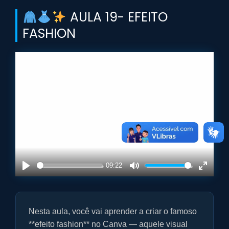
AULA 19- EFEITO
FASHION
09:22
P
M
E
l
u
n
a
t
t
Nesta aula, você vai aprender a criar o famoso
y
e
e
r
**efeito fashion** no Canva — aquele visual