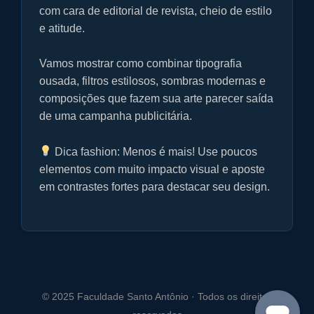
f
com cara de editorial de revista, cheio de estilo
u
e atitude.
l
l
Vamos mostrar como combinar tipografia
s
ousada, filtros estilosos, sombras modernas e
c
composições que fazem sua arte parecer saída
r
de uma campanha publicitária.
e
e
Dica fashion: Menos é mais! Use poucos
n
elementos com muito impacto visual e aposte
em contrastes fortes para destacar seu design.
© 2025 Faculdade Santo Antônio · Todos os direitos