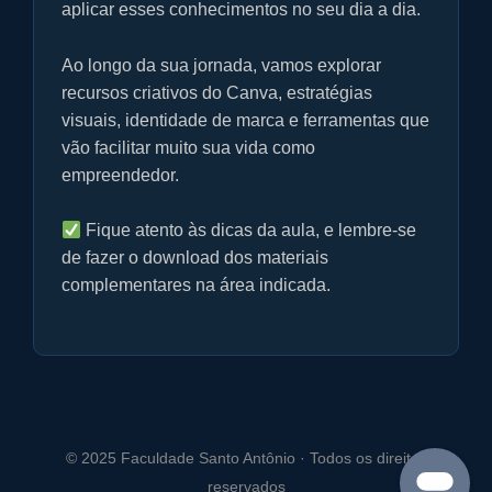
l
aplicar esses conhecimentos no seu dia a dia.
l
s
Ao longo da sua jornada, vamos explorar
c
recursos criativos do Canva, estratégias
r
visuais, identidade de marca e ferramentas que
e
vão facilitar muito sua vida como
e
empreendedor.
n
Fique atento às dicas da aula, e lembre-se
de fazer o download dos materiais
complementares na área indicada.
© 2025 Faculdade Santo Antônio · Todos os direitos
reservados