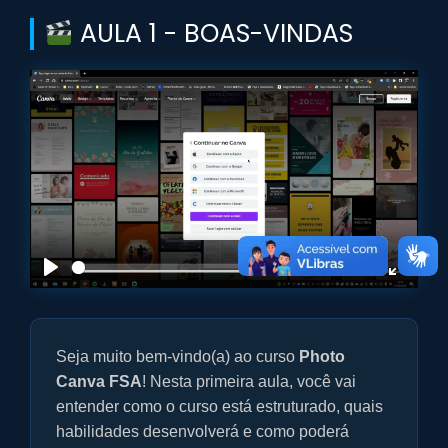
AULA 1 - BOAS-VINDAS
P
M
E
l
u
n
a
t
t
Seja muito bem-vindo(a) ao curso
Photo
y
e
e
r
Canva FSA
! Nesta primeira aula, você vai
f
entender como o curso está estruturado, quais
u
habilidades desenvolverá e como poderá