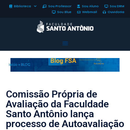
Biblioteca
Sou Professor
Sou Aluno
Sou DRM
Sou Blue
Webmail
Ouvidoria
Início
»
BLOG
Comissão Própria de
Avaliação da Faculdade
Santo Antônio lança
processo de Autoavaliação