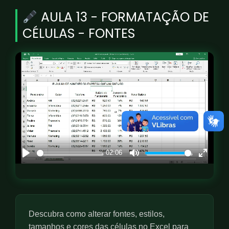
AULA 13 - FORMATAÇÃO DE
CÉLULAS - FONTES
02:06
P
M
E
l
u
n
a
t
t
y
e
e
r
Descubra como alterar fontes, estilos,
f
tamanhos e cores das células no Excel para