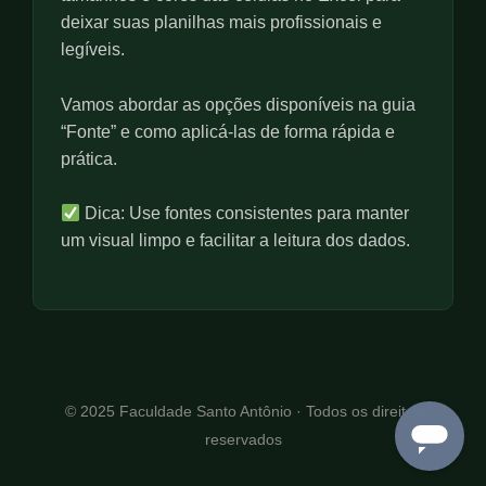
u
deixar suas planilhas mais profissionais e
l
legíveis.
l
s
Vamos abordar as opções disponíveis na guia
c
“Fonte” e como aplicá-las de forma rápida e
r
prática.
e
e
n
Dica: Use fontes consistentes para manter
um visual limpo e facilitar a leitura dos dados.
© 2025 Faculdade Santo Antônio · Todos os direitos
reservados